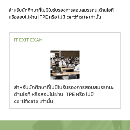
สำหรับนักศึกษาที่ไม่มีใบรับรองการสอบสมรรถนะด้านไอที
หรือสอบไม่ผ่าน ITPE หรือ ไม่มี certificate เท่านั้น
IT EXIT EXAM
สำหรับนักศึกษาที่ไม่มีใบรับรองการสอบสมรรถนะ
ด้านไอที หรือสอบไม่ผ่าน ITPE หรือ ไม่มี
certificate เท่านั้น