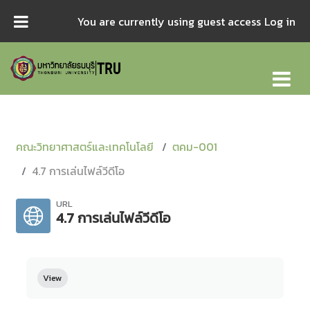
Skip to main content
You are currently using guest access
Log in
คณะวิทยาศาสตร์และเทคโนโลยี
ตคม-001
4.7 การเล่นไฟล์วีดีโอ
URL
4.7 การเล่นไฟล์วีดีโอ
Completion requirements
View