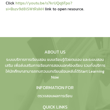
Click
https://youtu.be/s7krUQqbTpo?
si=Bszv9d8iSWtRsIkH
link to open resource.
ABOUT US
ระบบบริการการเรียนสอน แบบเรียนรู้ด้วยตนเอง และระบบสอน
เสริม เพื่อส่งเสริมการเรียนการสอนนอกห้องเรียน รวมทั้งบริการ
ให้นักศึกษาสามารถทบทวนบทเรียนย้อนหลังได้Start Learning
Now
INFORMATION FOR
ตรวจสอบผลการเรียน
QUICK LINKS